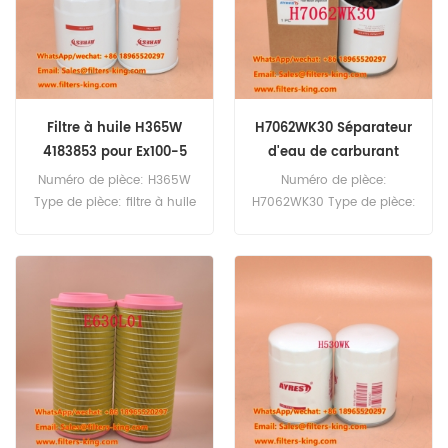
AM102723 Utilisation pour
John Deere 2500A 2500B
2500D 2500E 2653A 2653B.
Filtre à huile H365W
H7062WK30 Séparateur
4183853 pour Ex100-5
d'eau de carburant
VOE20853583 20853583
Numéro de pièce: H365W
Numéro de pièce:
pour FE240
Type de pièce: filtre à huile
H7062WK30 Type de pièce:
Marque: remplacement de
séparateur d'eau de
Hengst MOQ: 60pcs H365W
carburant Marque:
Filtre à huile Référence
remplacement de Hengst
croisée 4183853 Utilisation
MOQ: 60pcs H7062WK30
pour Hitachi EX100-5
Séparateur d'eau de
EX120-5.
carburant Référence croisée
VOE20853583 20853583
Utilisation pour Volvo
Fe240 FE260 FE280 FE300
FE320 FE340 FL240 FL260
FL280 FL290.