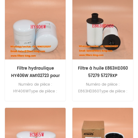
ReplacementQuantité
ReplacementQuantité
minimale de commande :
minimale de commande :
60 piècesFiltre à carburant
60 pièces
E817KP Référence croisée
400504-00195 Utilisation
pour Doosan Daewoo
DL200-5 DX140LC-5
DX140LCR-5 DX140LCR-5
DX160W-5 DX165W-5
DX165WR-7 DX180LC-5.
Filtre hydraulique
Filtre à huile E863HD360
HY406W AM102723 pour
57279 57279XP
2500A
Numéro de pièce :
Numéro de pièce :
HY406WType de pièce :
E863HD360Type de pièce :
filtre hydrauliqueMarque :
filtre à huileMarque :
Hengst
Hengst
ReplacementQuantité
ReplacementQuantité
minimale de commande :
minimale de commande :
60 piècesFiltre hydraulique
60 pièces
HY406W Référence croisée