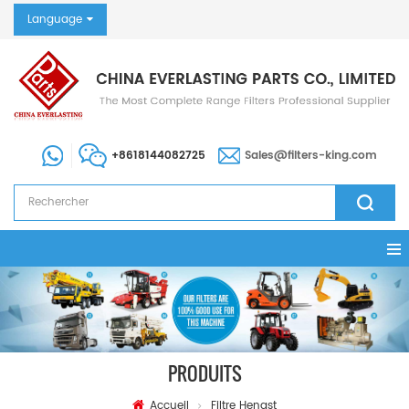
Language
+8618144082725
Sales@filters-king.com
PRODUITS
Accueil
Filtre Hengst