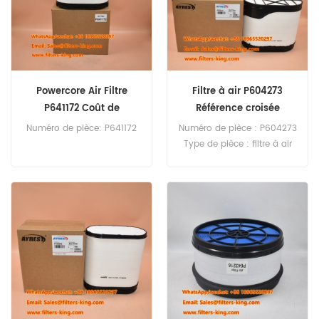
P608677 P608678 AF4207
CP38001 Utilisation pour
Sandvik LH307 LH410 QI440
QI441 T663 ToroTH430.
Powercore Air Filtre
Filtre à air P604273
P641172 Coût de
Référence croisée
remplacement
15286805
Numéro de pièce: P641172
Numéro de pièce : P604273
Type de pièce : filtre à air
Marque : Remplacement
Donaldson MOQ : 20 pièces
Service : OEM et ODM