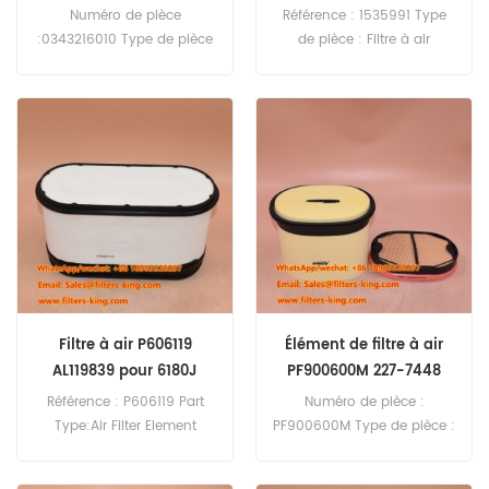
camion
Numéro de pièce
Référence : 1535991 Type
:0343216010 Type de pièce
de pièce : Filtre à air
:Filtre à air Marque
Marque : Paccar Pièce de
:Remplacement Freightliner
rechange Quantité
Quantité minimale de
minimale de commande :
commande :20 pièces
20 pièces
Compatibilité :Camions
commerciaux
Freightliner/Western Star.
Filtre à air P606119
Élément de filtre à air
AL119839 pour 6180J
PF900600M 227-7448
227-7449
Référence : P606119 Part
Numéro de pièce :
Type:Air Filter Element
PF900600M Type de pièce :
Brand:Donaldson
filtre à air Marque :
Replacement MOQ:20pcs
Caterpillar Replacement