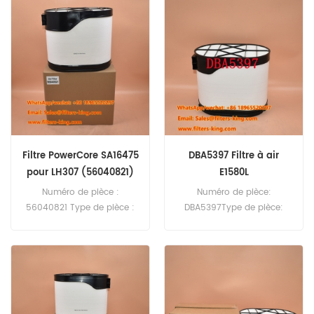
P606119 Air Filter Cross
Quantité minimale de
Reference AL119839 Use For
commande : 20 pièces
John Deere 6180J 6215
6220 6230 6320 6330 6415
6420 6420S 6430.
Filtre PowerCore SA16475
DBA5397 Filtre à air
pour LH307 (56040821)
E1580L
Numéro de pièce :
Numéro de pièce:
56040821 Type de pièce :
DBA5397Type de pièce:
filtres PowerCore Marque :
filtre à airMarque:
Sandvik Remplacement
Remplacement de
Quantité minimale de
DonaldsonMOQ: 20pcs
commande : 20 pièces
Référence croisée du filtre
PowerCore 56040821