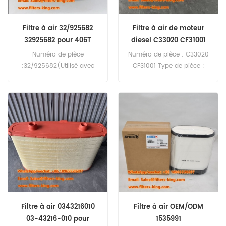
Filtre à air 32/925682
Filtre à air de moteur
32925682 pour 406T
diesel C33020 CF31001
Numéro de pièce
Numéro de pièce : C33020
:32/925682(Utilisé avec
CF31001 Type de pièce :
32/925683) Type de pièce
Filtre à air Marque : Mann
:Filtre à air, primaire Marque
Remplacement Quantité
:Remplacement JCB QMO
minimale de commande :
:20pièces Compatibilité
20 pièces
:JCB 215T 406T 4407T
4409T 44CX 540-170
TM220 TM320S.
Filtre à air 0343216010
Filtre à air OEM/ODM
03-43216-010 pour
1535991