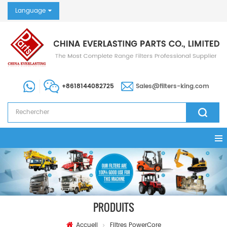
Language
+8618144082725
Sales@filters-king.com
PRODUITS
Accueil
Filtres PowerCore