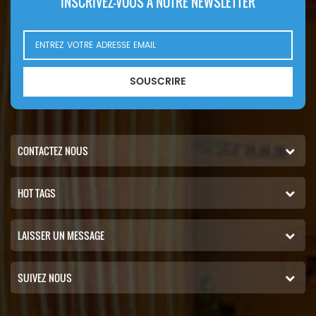
INSCRIVEZ-VOUS À NOTRE NEWSLETTER
MOQ : 20 pièces
d'huile à air et les
Dimensions : longueur 9,96
assemblages de filtres.
pouces (253 mm), largeur
Nous proposons également
5,00 pouces (127 mm),
des services OEM et ODM
hauteur 11,13 pouces (282,6
pour répondre à vos
SOUSCRIRE
mm) Service : OEM et ODM
besoins spécifiques.
Compatibilité Ce filtre à air
Caractéristiques et
est conçu pour remplacer
avantages Notre filtre à air
directement les références
P643216 remplace
de pièces suivantes :
directement le CA30201 et
CONTACTEZ NOUS
Fleetguard AF4248 Hengst
est conçu pour répondre
E1662L Hifi SA 17435 Iveco
aux normes les plus
HOT TAGS
42558097, 42554489 SF
élevées d'efficacité de
Schupp SL 81680 Wismet
filtration et de durabilité. Il
WAI105047 Témoignages
est compatible avec les
LAISSER UN MESSAGE
clients Nos clients ont
filtres ç¥ååç, garantissant
constaté des améliorations
une intégration
significatives dans leurs
transparente avec vos
SUIVEZ NOUS
systèmes de filtration après
systèmes existants.
avoir opté pour notre filtre
Caractéristiques Numéro de