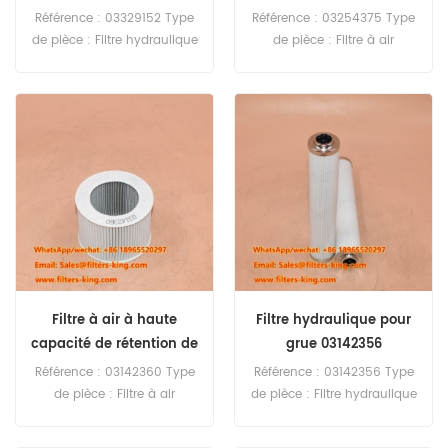
03254375
Référence : 03329152 Type
Référence : 03254375 Type
de pièce : Filtre hydraulique
de pièce : Filtre à air
Marque : Manitowoc Pièce
d'habitacle Marque :
de rechange Quantité
Manitowoc Pièce de
minimale de commande :
rechange Quantité
60 pièces
minimale de commande :
20 pièces
Filtre à air à haute
Filtre hydraulique pour
capacité de rétention de
grue 03142356
poussière 03142360
Référence : 03142360 Type
Référence : 03142356 Type
3142360
de pièce : Filtre à air
de pièce : Filtre hydraulique
Marque : Manitowoc Pièce
Marque : Manitowoc Pièce
de rechange Quantité
de rechange Quantité