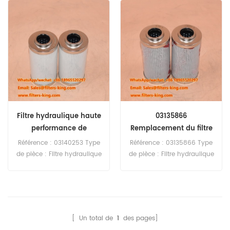
minimale de commande :
minimale de commande :
20 pièces
60 pièces
Filtre hydraulique haute
03135866
performance de
Remplacement du filtre
remplacement 03140253
hydraulique
Référence : 03140253 Type
Référence : 03135866 Type
de pièce : Filtre hydraulique
de pièce : Filtre hydraulique
Marque : Manitowoc Pièce
Marque : Manitowoc Pièce
de rechange Quantité
de rechange Quantité
minimale de commande :
minimale de commande :
60 pièces Filtre hydraulique
60 pièces Filtre hydraulique
03140253 équivalent à
03135866 Équivalent à SH
[ Un total de
1
des pages]
P764665 SH 75160 pour
75160 pour grue