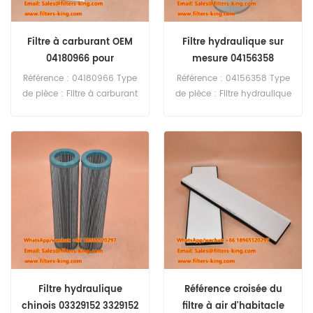
Filtre à carburant OEM
Filtre hydraulique sur
04180966 pour
mesure 04156358
équipements lourds
4156358
Référence : 04180966 Type
Référence : 04156358 Type
de pièce : Filtre à carburant
de pièce : Filtre hydraulique
Marque : Manitowoc Pièce
Marque : Manitowoc Pièce
de rechange Quantité
de rechange Quantité
minimale de commande :
minimale de commande :
60 pièces Filtre à carburant
60 pièces
04180966 équivalent à KN
70416 pour grue
Manitowoc.
Filtre hydraulique
Référence croisée du
chinois 03329152 3329152
filtre à air d'habitacle