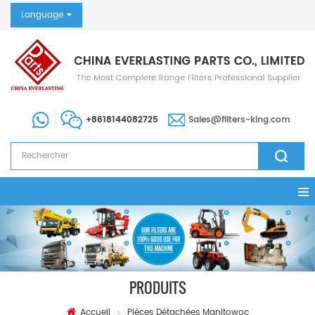
Language
+8618144082725
Sales@filters-king.com
PRODUITS
Accueil
Pièces Détachées Manitowoc