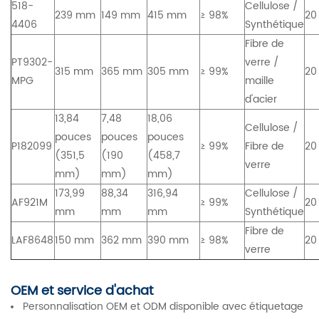
518-
Cellulose /
239 mm
149 mm
415 mm
≥ 98%
20
4406
Synthétique
Fibre de
PT9302-
verre /
315 mm
365 mm
305 mm
≥ 99%
20
MPG
maille
d'acier
13,84
7,48
18,06
Cellulose /
pouces
pouces
pouces
P182099
≥ 99%
Fibre de
20
(351,5
(190
(458,7
verre
mm)
mm)
mm)
173,99
88,34
316,94
Cellulose /
AF921M
≥ 99%
20
mm
mm
mm
Synthétique
Fibre de
LAF8648
150 mm
362 mm
390 mm
≥ 98%
20
verre
OEM et service d'achat
Personnalisation OEM et ODM disponible avec étiquetage