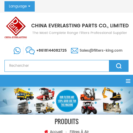
Language
+8618144082725
Sales@filters-king.com
PRODUITS
Accueil
Filtres À Air