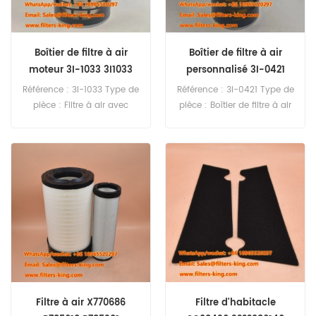
Boîtier de filtre à air
Boîtier de filtre à air
moteur 3I-1033 3I1033
personnalisé 3I-0421
3I0421
Référence : 3I-1033 Type de
Référence : 3I-0421 Type de
pièce : Filtre à air avec
pièce : Boîtier de filtre à air
boîtier jetable Marque :
Marque : Caterpillar Pièce
Caterpillar Pièce de
de rechange Quantité
rechange Quantité
minimale de commande :
minimale de commande :
20 pièces
20 pièces
Filtre à air X770686
Filtre d'habitacle