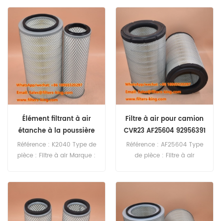
Donaldson Remplacement
Remplacement Quantité
Quantité minimale de
minimale de commande :
commande : 60 pièces
20 pièces Référence croisée
Filtre à air d'habitacle
du filtre à air AF26327
P953330 Référence croisée
81084050018 Utilisation
3222325376 Utilisation pour
pour Man TGL10.180
Atlas Copco ROCD5-11
TGL10.210 TGM13.250
ROCD7-11 ROCF6 ROCF9CD
TGM16.290 TGM26.340.
ROCL6 ROCL7 T40.
Élément filtrant à air
Filtre à air pour camion
étanche à la poussière
CVR23 AF25604 92956391
K2040
Référence : K2040 Type de
Référence : AF25604 Type
pièce : Filtre à air Marque :
de pièce : Filtre à air
Filtre de rechange Quantité
Marque : Fleetguard
minimale de commande :
Remplacement Quantité
20 pièces
minimale de commande :
20 pièces Référence croisée
du filtre à air AF25604
92956391 Utilisation pour