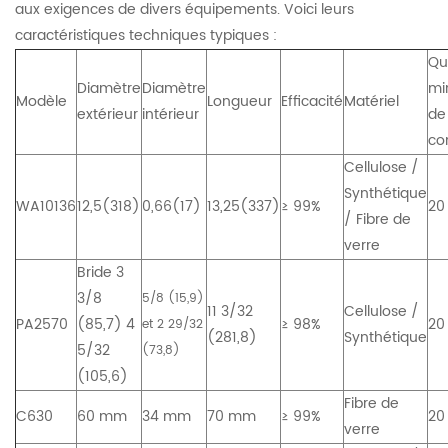
aux exigences de divers équipements. Voici leurs
caractéristiques techniques typiques :
Qu
Diamètre
Diamètre
mi
Modèle
Longueur
Efficacité
Matériel
extérieur
intérieur
de
c
Cellulose /
Synthétique
WA10136
12,5(318)
0,66(17)
13,25(337)
≥ 99%
20
/ Fibre de
verre
Bride 3
3/8
5/8 (15,9)
11 3/32
Cellulose /
PA2570
(85,7) 4
≥ 98%
20
et 2 29/32
(281,8)
Synthétique
5/32
(73,8)
(105,6)
Fibre de
C630
60 mm
34 mm
70 mm
≥ 99%
20
verre