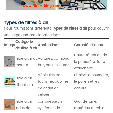
Types de filtres à air
Nous fournissons différents
Types de filtres à air
pour couvrir
une large gamme d'applications :
Catégorie
Image
Applications
Caractéristiques
de filtre à air
Haute rétention de
Filtre à air du
Voitures, camions,
la poussière, forte
moteur
bus, engins lourds
étanchéité
Véhicules de
Élimine la poussière,
Filtre à air
tourisme, cabines
le pollen et les
d'habitacle
de chantier
odeurs
Usines,
Filtre à air
compresseurs,
Grande taille,
industriel
systèmes de
matériau durable