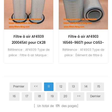
Isuzu CVR23 CVR51 CVR77
CVR80 CXG23 CXG50
CXZ81 GXR77.
Filtre à air AF4939
Filtre à air AF4903
200045A1 pour CK28
16546-96071 pour CG53-
KL
Référence : AF4939 Type de
Référence : AF4903 Type de
pièce : Filtre à air Marque :
pièce : Élément de filtre à
Fleetguard Remplacement
air Marque : Fleetguard
Quantité minimale de
Remplacement Quantité
commande : 20 pièces
minimale de commande :
Filtre à air AF4939
20 pièces Référence croisée
Référence croisée 200045A1
du filtre à air AF4903
Premier
<<
11
12
13
14
15
Utilisation pour Case
16546-96071 Utilisation
50MAXI CK28 CK32 CX50.
pour Nissan CG53-KL.
16
17
18
19
20
>>
Dernier
[ Un total de
171
des pages]