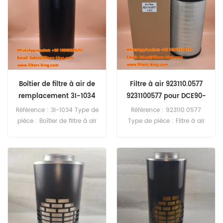
Boîtier de filtre à air de
Filtre à air 923110.0577
remplacement 3I-1034
9231100577 pour DCE90-
3I1034
6
Référence : 3I-1034 Type de
Référence : 923110.0577
pièce : Boîtier de filtre à air
Type de pièce : Filtre à air
Marque : Caterpillar Pièce
Marque : Kalmar
de rechange Quantité
Remplacement Quantité
minimale de commande :
minimale de commande :
20 pièces
20 pièces Filtre à air
923110.0577 Référence
croisée AF25437 C291420
Utilisation pour Kalmar
DCE90 DCE90-6 DCE9D
DRF100 DRG100.