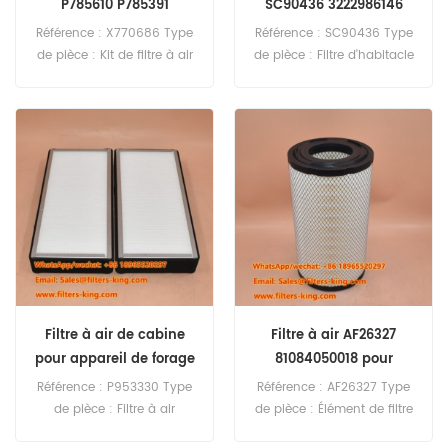
P785610 P785391
SC90436 3222986146
pour XRVS476
Référence : X770686 Type
Référence : SC90436 Type
de pièce : Kit de filtre à air
de pièce : Filtre d'habitacle
Marque : Donaldson
Marque : Remplacement
Remplacement Quantité
Hi-Fi Quantité minimale de
minimale de commande :
commande : 20 pièces
20 pièces
SC90436 Filtre d'habitacle
Référence croisée
3222986146 Utilisation pour
Atlas Copco XAMS367
XRVS476 ROCL6 ROCL7.
Filtre à air de cabine
Filtre à air AF26327
pour appareil de forage
81084050018 pour
ROCL6 P953330
TGL10.180
Référence : P953330 Type
Référence : AF26327 Type
3222325376
de pièce : Filtre à air
de pièce : Élément de filtre
d'habitacle Marque :
à air Marque : Fleetguard