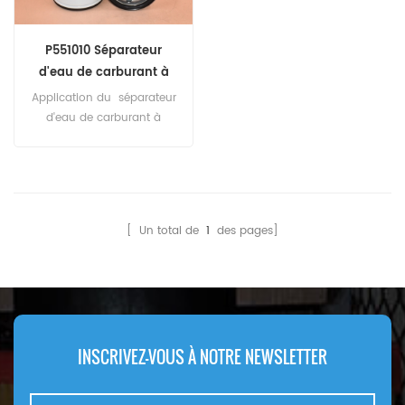
P551010 Séparateur
d'eau de carburant à
visser
Application du séparateur
d'eau de carburant à
visser P551010 pour les
équipements Atlas Copco,
Caterpillar et Epiroc.
[ Un total de
1
des pages]
INSCRIVEZ-VOUS À NOTRE NEWSLETTER