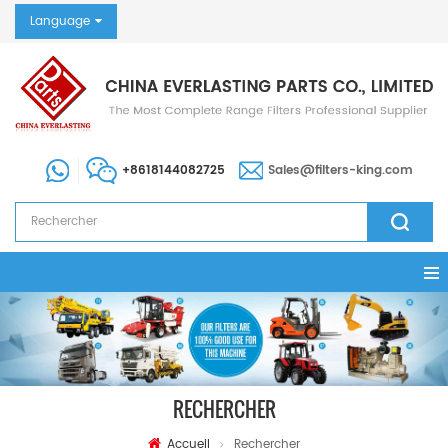
Language
+8618144082725
Sales@filters-king.com
RECHERCHER
Accueil
Rechercher