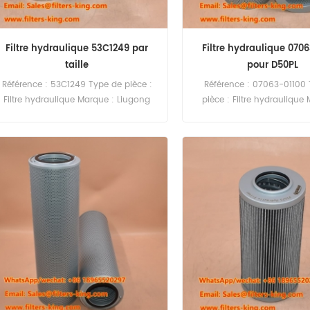
Filtre hydraulique 53C1249 par
Filtre hydraulique 070
taille
pour D50PL
Référence : 53C1249 Type de pièce :
Référence : 07063-01100
Filtre hydraulique Marque : Liugong
pièce : Filtre hydraulique
Remplacement Quantité minimale de
Komatsu Pièce de rechange
commande : 60 pièces
minimale de commande : 
07063-01100 Filtre hydr
Référence croisée P55738
Utilisation pour Komatsu 
D50P D50PL PC100 PC100-
PC100-3 PC150LC PC160 
PW170-6 WA180-3 WA3