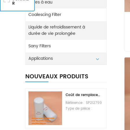
Filtres à eau
R
Coalescing Filter
Liquide de refroidissement à
durée de vie prolongée
Sany Filters
Applications
NOUVEAUX PRODUITS
Coût de remplacement du filtre à carburant SP212799
Référence : SP212799
Type de pièce :
Élément de filtre à
carburant Marque :
Liugong