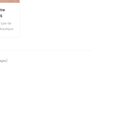
tre
76
Type de
draulique
cement
de
s
ges]