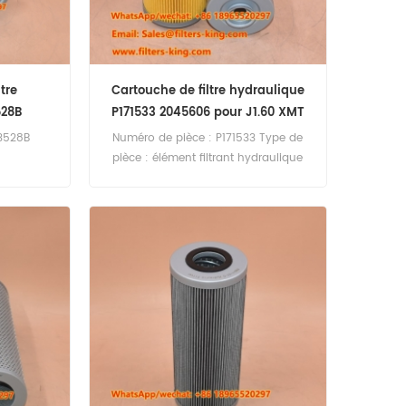
tre
Cartouche de filtre hydraulique
528B
P171533 2045606 pour J1.60 XMT
3528B
Numéro de pièce : P171533 Type de
pièce : élément filtrant hydraulique
Marque : Donaldson Replacement
Quantité minimale de commande :
60 pièces P171533 Cartouche de filtre
hydraulique Référence croisée
2045606 Utilisation pour Hyster J1.60
XMT.