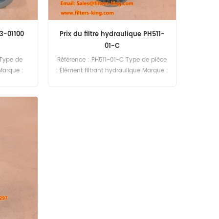
63-01100
Prix du filtre hydraulique PH511-
01-C
 Type de
Référence : PH511-01-C Type de pièce
 Marque :
: Élément filtrant hydraulique Marque :
 Quantité
Hilco Pièce de rechange Quantité
60 pièces
minimale de commande : 60 pièces
aulique
0 HF6101
D155 D50A
1 PC100-2
PC1600-1
00-1.