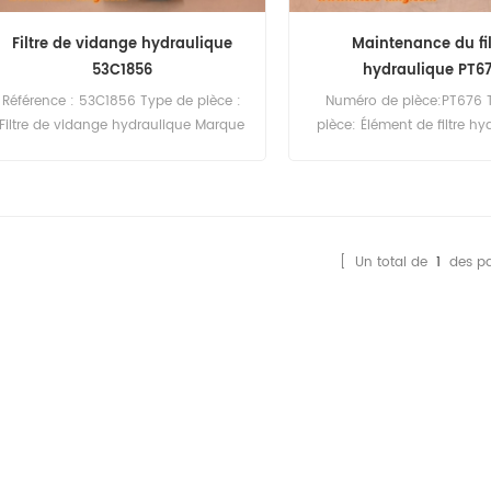
Filtre de vidange hydraulique
Maintenance du fil
53C1856
hydraulique PT6
Référence : 53C1856 Type de pièce :
Numéro de pièce:PT676 
Filtre de vidange hydraulique Marque
pièce: Élément de filtre hy
: Liugong Remplacement Quantité
Marque:Baldwin Repla
minimale de commande : 60 pièces
Quantité minimale 
Compatibilité : Équipement Liugong.
commande:60pc
[ Un total de
1
des pa