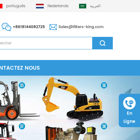
português
Nederlands
العربية
+8618144082725
Sales@filters-king.com
NTACTEZ NOUS
En
Ligne