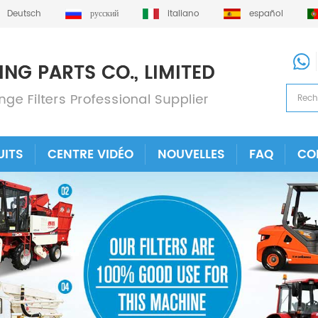
Deutsch
русский
italiano
español
UITS
CENTRE VIDÉO
NOUVELLES
FAQ
CO