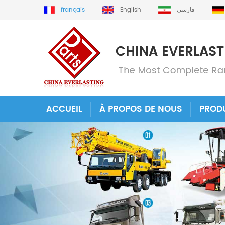
français
English
فارسی
ACCUEIL
À PROPOS DE NOUS
PROD