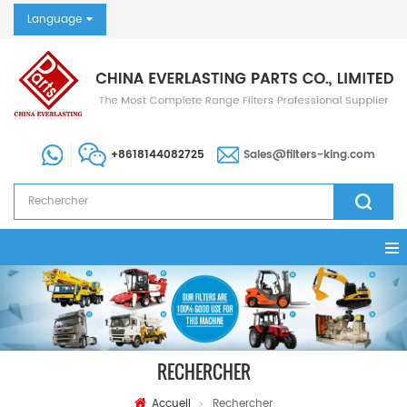
Language
+8618144082725
Sales@filters-king.com
RECHERCHER
Accueil
Rechercher