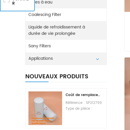
Filtres à eau
R
Coalescing Filter
Liquide de refroidissement à
durée de vie prolongée
Sany Filters
Applications
NOUVEAUX PRODUITS
Coût de remplacement du filtre à carburant SP212799
Référence : SP212799
Type de pièce :
Élément de filtre à
carburant Marque :
Liugong