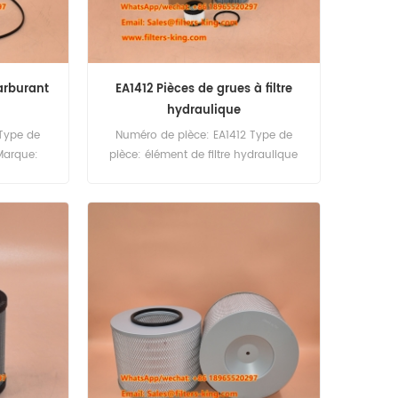
carburant
EA1412 Pièces de grues à filtre
hydraulique
 Type de
Numéro de pièce: EA1412 Type de
 Marque:
pièce: élément de filtre hydraulique
ard MOQ:
Brand: Palfinger Remplacement MOQ:
60PCS EA1412 Élément de filtre
hydraulique Équivalent de HY9784
P176945 Utilisation pour Palfinger PA
17 T, PK 15500, PK 16000, PK 16000L, PK
17500, PK 21502, PK 7501, PK 8080, PK
8501 kf.