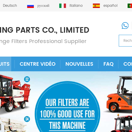
Deutsch
русский
italiano
español
UITS
CENTRE VIDÉO
NOUVELLES
FAQ
CO