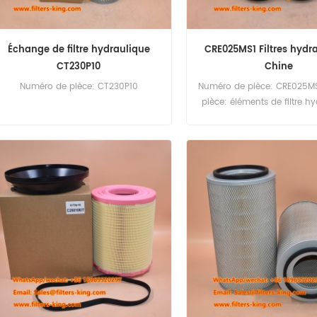
Échange de filtre hydraulique
CRE025MS1 Filtres hydr
CT230P10
Chine
Numéro de pièce: CT230P10
Numéro de pièce: CRE025MS
pièce: éléments de filtre h
Brand: Sofima Remplacem
60PCS