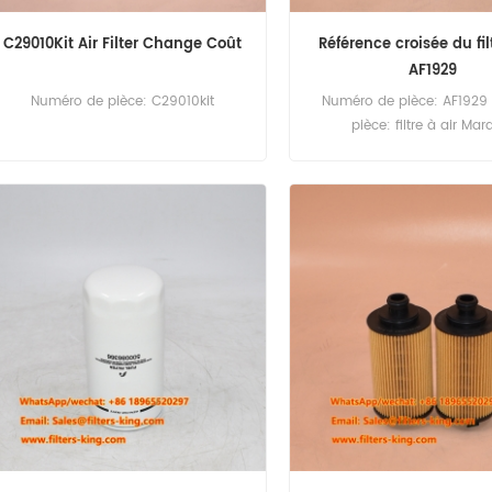
C29010Kit Air Filter Change Coût
Référence croisée du fil
AF1929
Numéro de pièce: C29010kit
Numéro de pièce: AF1929
pièce: filtre à air Mar
remplacement de Fleetgu
20pcs