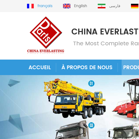
français
English
فارسی
ACCUEIL
À PROPOS DE NOUS
PROD