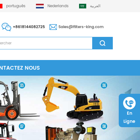
português
Nederlands
العربية
+8618144082725
Sales@filters-king.com
NTACTEZ NOUS
En
Ligne