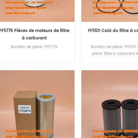
FF5776 Pièces de moteurs de filtre
FF5511 Coût du filtre à 
à carburant
Numéro de pièce: FF5776
Numéro de pièce: FF5511
pièce: filtre à carburant
remplacement de Fleetgu
60PCS