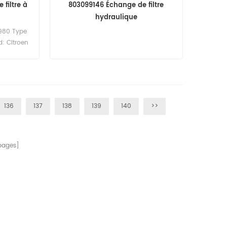
 filtre à
803099146 Échange de filtre
hydraulique
980 Type
d: Citroen
60PCS
136
137
138
139
140
>>
pages]