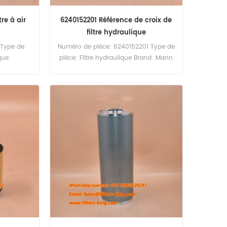
tre à air
6240152201 Référence de croix de
filtre hydraulique
 Type de
Numéro de pièce: 6240152201 Type de
que:
pièce: Filtre hydraulique Brand: Mann
ard MOQ:
Remplacement MOQ: 60PCS