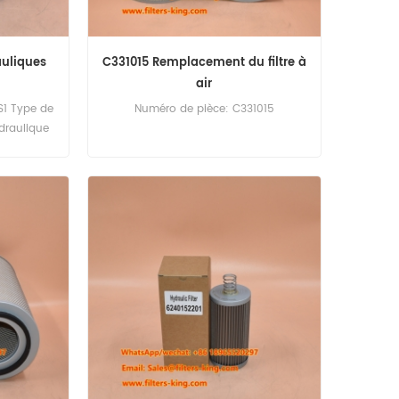
auliques
C331015 Remplacement du filtre à
air
1 Type de
Numéro de pièce: C331015
ydraulique
ent MOQ: