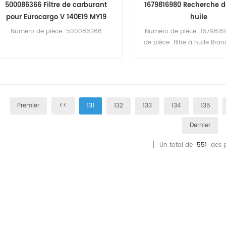
500086366 Filtre de carburant
1679816980 Recherche de
pour Eurocargo V 140E19 MY19
huile
Numéro de pièce: 500086366
Numéro de pièce: 1679816
de pièce: filtre à huile Bran
Remplacement MOQ: 
Premier
<<
131
132
133
134
135
Dernier
[ Un total de
551
des 