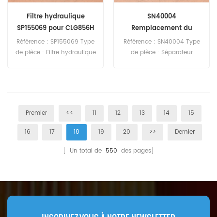
Filtre hydraulique
SN40004
SP155069 pour CLG856H
Remplacement du
séparateur
Référence : SP155069 Type
Référence : SN40004 Type
eau/carburant
de pièce : Filtre hydraulique
de pièce : Séparateur
Marque : Liugong
eau/carburant Marque :
Remplacement Quantité
Remplacement Hi-Fi
minimale de commande :
Quantité minimale de
60 pièces Compatibilité :
commande : 60 pièces
Liugong CLG856H.
Premier
<<
11
12
13
14
15
16
17
18
19
20
>>
Dernier
[ Un total de
550
des pages]