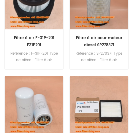
Filtre à air F-31P-201
Filtre à air pour moteur
F31P201
diesel SP278371
Référence : F-31P-201 Type
Référence : SP278371 Type
de pièce : Filtre à air
de pièce : Filtre à air
Marque : Solberg Pièce de
Marque : Liugong
rechange Quantité
Remplacement Quantité
minimale de commande :
minimale de commande :
20 pièces
20 pièces