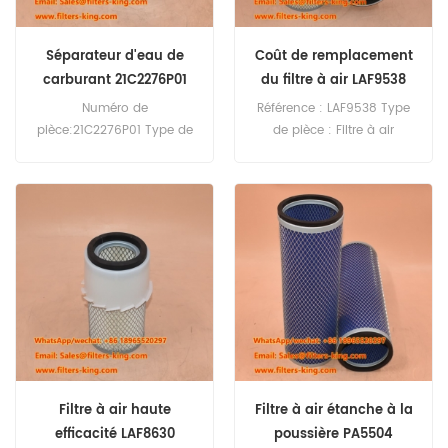
Séparateur d'eau de
Coût de remplacement
carburant 21C2276P01
du filtre à air LAF9538
pour CLG9075EES
Numéro de
Référence : LAF9538 Type
pièce:21C2276P01 Type de
de pièce : Filtre à air
pièce:Séparateur d'eau de
Marque : Luberfiner
carburant Marque:LiuGong
Remplacement Quantité
Replacement MOQ:60
minimale de commande :
pièces
20 pièces
Compatibilité:LiuGong
CLG9075EES.
Filtre à air haute
Filtre à air étanche à la
efficacité LAF8630
poussière PA5504