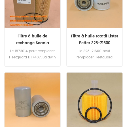
Marque: Mitsubishi
Filtre à huile de
Filtre à huile rotatif Lister
rechange Scania
Petter 328-21600
1873014
Le 1873014 peut remplacer
Le 328-21600 peut
Fleetguard LF17487, Baldwin
remplacer Fleetguard
P7319, Donaldson P550629.
LF3378, Baldwin B7099,
Numéro de pièce: 1873014
Donaldson P550942.
Nom de la pièce: Filtre à
Numéro de pièce: 328-
huile Marque: Scania
21600 Nom de la pièce:
Filtre à huile Marque: Lister
Petter