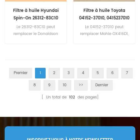
Filtre à huile Hyundai
Filtre à huile Toyota
Spin-On 26312-83C10
04152-37010, 0415237010
Le 26312-83C10 peut
Le 04152-37010 peut
remplacer le Donaldson
remplacer Mahle OX416D1,
P502444. Numéro de pièce:
Mann HU6006z, Sofima
26312-83C10 Nom de la
S5086PE, WIX
pièce: Filtre à huile Marque:
WL7472,57064. Numéro de
Hyundai
pièce: 04152-37010,
0415237010 Nom de la
Premier
1
2
3
4
5
6
7
pièce: Filtre à huile Marque:
Toyota
8
9
10
>>
Dernier
[ Un total de
102
des pages]