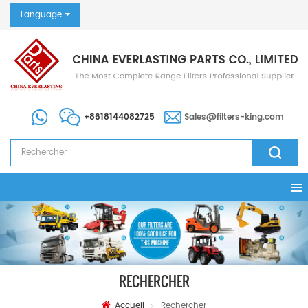
Language
+8618144082725
Sales@filters-king.com
RECHERCHER
Accueil
Rechercher