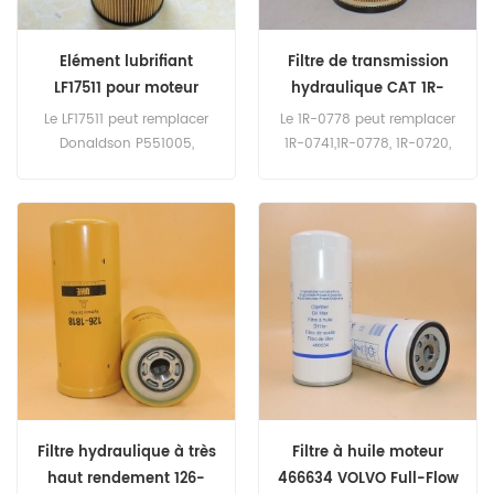
Elément lubrifiant
Filtre de transmission
LF17511 pour moteur
hydraulique CAT 1R-
diesel Detroit
0778 de remplacement
Le LF17511 peut remplacer
Le 1R-0778 peut remplacer
Donaldson P551005,
1R-0741,1R-0778, 1R-0720,
Baldwin P7505, Detroit
4J-6064, 4J-806, HF6098,
Diesel A4721800109,
4T-3132. Nom de la pièce:
A4721800509, Mercedes-
Filtre de transmission
Benz A4721800309,
hydraulique Numéro de
A4721840525. Numéro de
référence: 1R-0778, 1R0778
pièce: LF17511 Nom de la
Marque: CAT
pièce: Filtre à huile Marque:
Fleetguard
Filtre hydraulique à très
Filtre à huile moteur
haut rendement 126-
466634 VOLVO Full-Flow