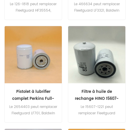
1818, 1261818
Lube Spin-on
Le 126-1818 peut remplacer
Le 466634 peut remplacer
Fleetguard HF35554,
Fleetguard LF3321, Baldwin
Baldwin BT9362-MPG,
B76, Donaldson P550519,
Donaldson P179343, cas
Mack 485GB3191,
254353A1. Nom de la pièce:
INGERSOLL-RAND 85401909.
Filtre hydraulique Numéro
Nom de la pièce: Filtre à
de pièce: 126-1818, 1261818
huile Numéro de pièce:
Marque: Caterpillar
466634 Marque: VOLVO
Pistolet à lubrifier
Filtre à huile de
complet Perkins Full-
rechange HINO 15607-
Flow 2654403
1221, 15607-2210
Le 2654403 peut remplacer
Le 15607-1221 peut
Fleetguard LF701, Baldwin
remplacer Fleetguard
BT216, Donaldson P554403.
LF16252, Donaldson
Nom de la pièce: Filtre à
P502529. Numéro de pièce: